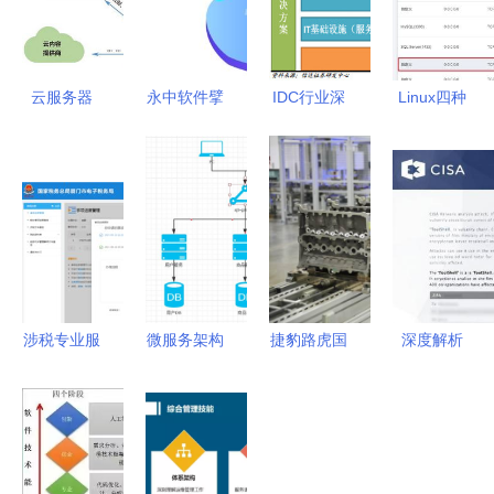
云服务器
永中软件擘
IDC行业深
Linux四种
基础软件服
画信创新征
度报告 云
软件安装方
务的隐形密
程 169项产
计算助力
式与云服务
码，何以成
品互认共筑
IDC新发展
器上部署
为行业翘楚
基础软件服
SpringBoot
的通行证？
务新生态
项目的完整
指南
涉税专业服
微服务架构
捷豹路虎国
深度解析
务机构人员
与基础软件
内发动机工
CISA发布
基本信息报
服务 构建
厂正式投
的
送基础软件
现代化系统
产，技术世
SharePoint
服务指引
的基石
界领先，驱
服务器攻击