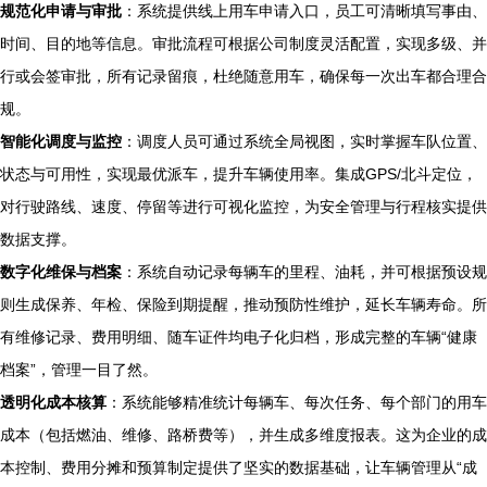
规范化申请与审批
：系统提供线上用车申请入口，员工可清晰填写事由、
时间、目的地等信息。审批流程可根据公司制度灵活配置，实现多级、并
行或会签审批，所有记录留痕，杜绝随意用车，确保每一次出车都合理合
规。
智能化调度与监控
：调度人员可通过系统全局视图，实时掌握车队位置、
状态与可用性，实现最优派车，提升车辆使用率。集成GPS/北斗定位，
对行驶路线、速度、停留等进行可视化监控，为安全管理与行程核实提供
数据支撑。
数字化维保与档案
：系统自动记录每辆车的里程、油耗，并可根据预设规
则生成保养、年检、保险到期提醒，推动预防性维护，延长车辆寿命。所
有维修记录、费用明细、随车证件均电子化归档，形成完整的车辆“健康
档案”，管理一目了然。
透明化成本核算
：系统能够精准统计每辆车、每次任务、每个部门的用车
成本（包括燃油、维修、路桥费等），并生成多维度报表。这为企业的成
本控制、费用分摊和预算制定提供了坚实的数据基础，让车辆管理从“成